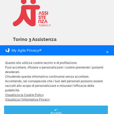
Torino 3 Assistenza
My Agile Privacy®
Via Giovanni Servais 81D
✕
10146 Torino
Questo sito utilizza cookie tecnici e di profilazione.
tel. +39 011 793 09 04
Puoi accettare, rifiutare o personalizzare i cookie premendo i pulsanti
desiderati.
cell. +39 320 037 44 17
Chiudendo questa informativa continuerai senza accettare.
e-mail. info@assistenzatorino.it
Accettando, sei consapevole che i tuoi dati personali possono essere
raccolti allo scopo di personalizzare e misurare l'efficacia della
pubblicità.
Informative
Visualizza la Cookie Policy
Visualizza l'Informativa Privacy
Carta dei Servizi
Accetta
Privacy Policy