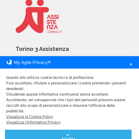
Torino 3 Assistenza
My Agile Privacy®
Via Giovanni Servais 81D
✕
10146 Torino
Questo sito utilizza cookie tecnici e di profilazione.
tel. +39 011 793 09 04
Puoi accettare, rifiutare o personalizzare i cookie premendo i pulsanti
desiderati.
cell. +39 320 037 44 17
Chiudendo questa informativa continuerai senza accettare.
e-mail. info@assistenzatorino.it
Accettando, sei consapevole che i tuoi dati personali possono essere
raccolti allo scopo di personalizzare e misurare l'efficacia della
pubblicità.
Informative
Visualizza la Cookie Policy
Visualizza l'Informativa Privacy
Carta dei Servizi
Accetta
Privacy Policy