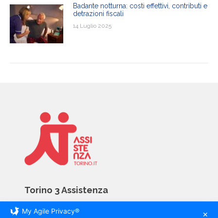
Badante notturna: costi effettivi, contributi e
detrazioni fiscali
14 Luglio 2025
Torino 3 Assistenza
My Agile Privacy®
Via Giovanni Servais 81D
✕