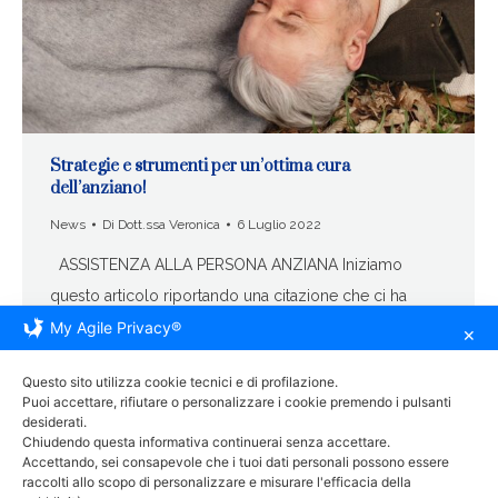
Strategie e strumenti per un’ottima cura
dell’anziano!
News
Di
Dott.ssa Veronica
6 Luglio 2022
ASSISTENZA ALLA PERSONA ANZIANA Iniziamo
questo articolo riportando una citazione che ci ha
colpito molto è che abbiamo trovato espresso nelle
My Agile Privacy®
✕
spiagge di Pantelleria, ovvero, “oltre la natura anche
Questo sito utilizza cookie tecnici e di profilazione.
l’essere umano ha un suo valore e deve protetto!” e noi
Puoi accettare, rifiutare o personalizzare i cookie premendo i pulsanti
non potremmo essere più d’accordo. Dunque,
desiderati.
Chiudendo questa informativa continuerai senza accettare.
scopriamo insieme come proteggere i nostri cari. E’…
Accettando, sei consapevole che i tuoi dati personali possono essere
raccolti allo scopo di personalizzare e misurare l'efficacia della