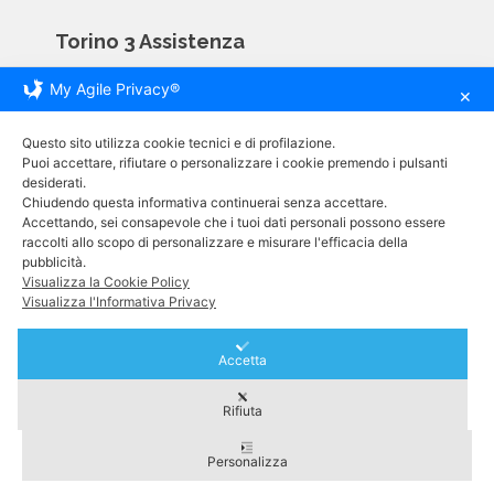
Torino 3 Assistenza
My Agile Privacy®
Via Giovanni Servais 81D
✕
10146 Torino
Questo sito utilizza cookie tecnici e di profilazione.
tel. +39 011 793 09 04
Puoi accettare, rifiutare o personalizzare i cookie premendo i pulsanti
desiderati.
cell. +39 320 037 44 17
Chiudendo questa informativa continuerai senza accettare.
e-mail. info@assistenzatorino.it
Accettando, sei consapevole che i tuoi dati personali possono essere
raccolti allo scopo di personalizzare e misurare l'efficacia della
pubblicità.
Informative
Visualizza la Cookie Policy
Visualizza l'Informativa Privacy
Carta dei Servizi
Accetta
Privacy Policy
Rifiuta
2024 © Tutti i diritti riservati | Torino 3 Assistenza - P.IVA
Personalizza
11804870019 | Isc. R.E.A. di To - 1177613