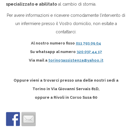
specializzato e abilitato
al cambio di stomia.
Per avere informazioni e ricevere comodamente l’intervento di
un infermiere presso il Vostro domicilio, non esitate a
contattarci:
A
l nostro
numero fisso
011 793 09 04
Su
whatsapp
al numero
320 037 44 17
Via
mail a
torino3assistenza@yahoo.it
Oppure vieni a trovarci
presso una delle nostri sedi a
Torino in Via Giovanni Servais 81D,
oppure a Rivoli in Corso Susa 60