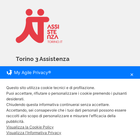
Torino 3 Assistenza
My Agile Privacy®
Via Giovanni Servais 81D
✕
10146 Torino
Questo sito utilizza cookie tecnici e di profilazione.
tel. +39 011 793 09 04
Puoi accettare, rifiutare o personalizzare i cookie premendo i pulsanti
desiderati.
cell. +39 320 037 44 17
Chiudendo questa informativa continuerai senza accettare.
e-mail. info@assistenzatorino.it
Accettando, sei consapevole che i tuoi dati personali possono essere
raccolti allo scopo di personalizzare e misurare l'efficacia della
pubblicità.
Informative
Visualizza la Cookie Policy
Visualizza l'Informativa Privacy
Carta dei Servizi