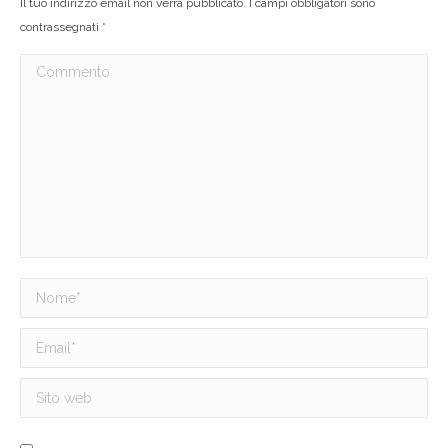
Il tuo indirizzo email non verrà pubblicato. I campi obbligatori sono
contrassegnati
*
Commento
Nome *
Email *
Sito web