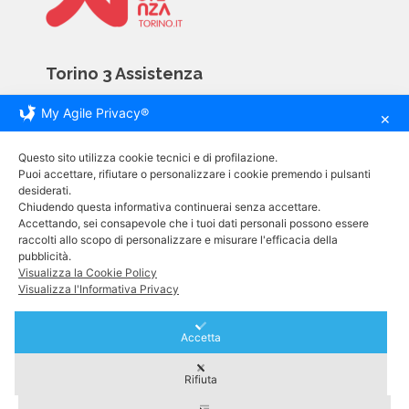
Torino 3 Assistenza
My Agile Privacy®
Via Giovanni Servais 81D
✕
10146 Torino
Questo sito utilizza cookie tecnici e di profilazione.
tel. +39 011 793 09 04
Puoi accettare, rifiutare o personalizzare i cookie premendo i pulsanti
desiderati.
cell. +39 320 037 44 17
Chiudendo questa informativa continuerai senza accettare.
e-mail. info@assistenzatorino.it
Accettando, sei consapevole che i tuoi dati personali possono essere
raccolti allo scopo di personalizzare e misurare l'efficacia della
pubblicità.
Informative
Visualizza la Cookie Policy
Visualizza l'Informativa Privacy
Carta dei Servizi
Accetta
Privacy Policy
Rifiuta