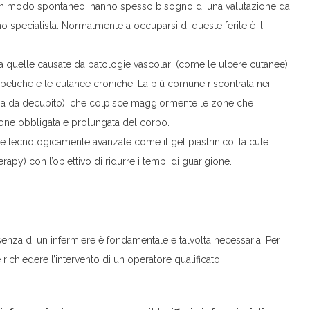
e in modo spontaneo, hanno spesso bisogno di una valutazione da
uno specialista. Normalmente a occuparsi di queste ferite è il
ia quelle causate da patologie vascolari (come le ulcere cutanee),
iabetiche e le cutanee croniche. La più comune riscontrata nei
piaga da decubito), che colpisce maggiormente le zone che
one obbligata e prolungata del corpo.
che tecnologicamente avanzate come il gel piastrinico, la cute
rapy) con l’obiettivo di ridurre i tempi di guarigione.
enza di un infermiere è fondamentale e talvolta necessaria! Per
ichiedere l’intervento di un operatore qualificato.