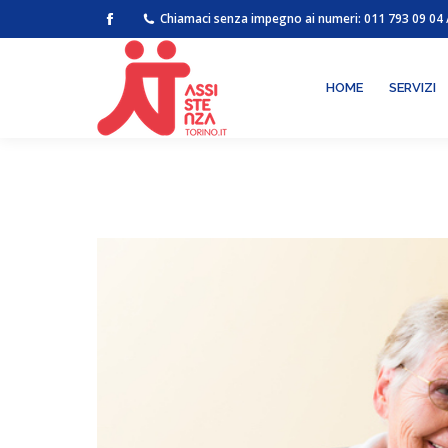
Chiamaci senza impegno ai numeri:
011 793 09 04
HOME
SERV
Facebook
page
opens
HOME
SERVIZI
in
new
window
Tu sei qui: