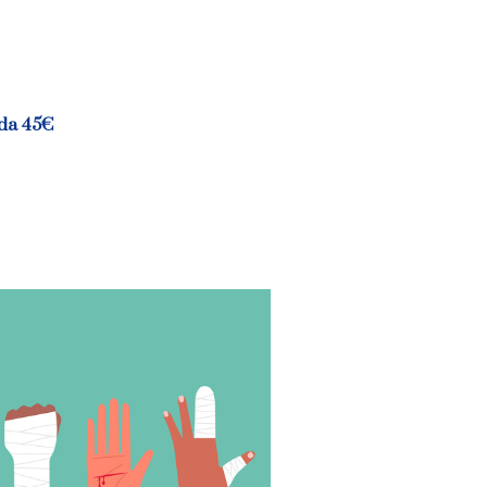
 da 45
€