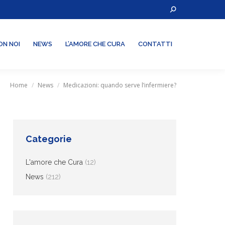
Cerca:
LAVORA CON NOI
NEWS
L’AMORE CHE CURA
CONTATTI
ON NOI
NEWS
L’AMORE CHE CURA
CONTATTI
Home
News
Medicazioni: quando serve l’infermiere?
Categorie
L'amore che Cura
(12)
News
(212)