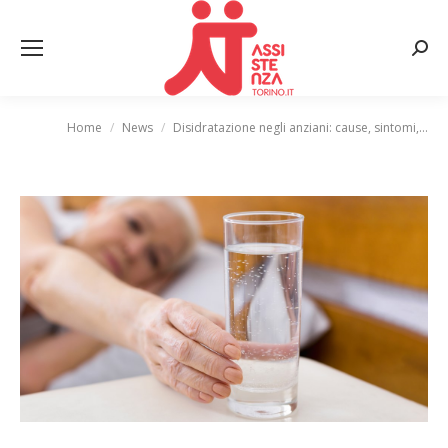
Cerca
Home
News
Disidratazione negli anziani: cause, sintomi,…
Tu sei qui: