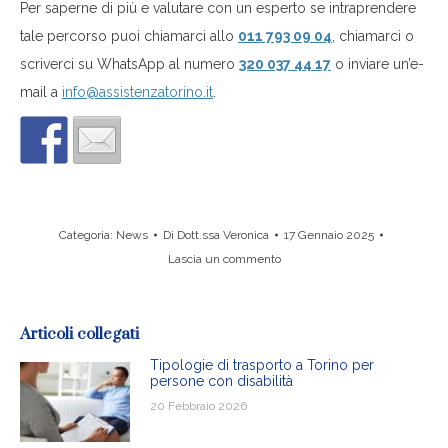
Per saperne di più e valutare con un esperto se intraprendere
tale percorso puoi chiamarci allo
011 793 09 04
, chiamarci o
scriverci su WhatsApp al numero
320 037 44 17
o inviare un’e-
mail a
info@assistenzatorino.it
.
Categoria:
News
Di
Dott.ssa Veronica
17 Gennaio 2025
Lascia un commento
Articoli collegati
Tipologie di trasporto a Torino per
persone con disabilità
20 Febbraio 2026